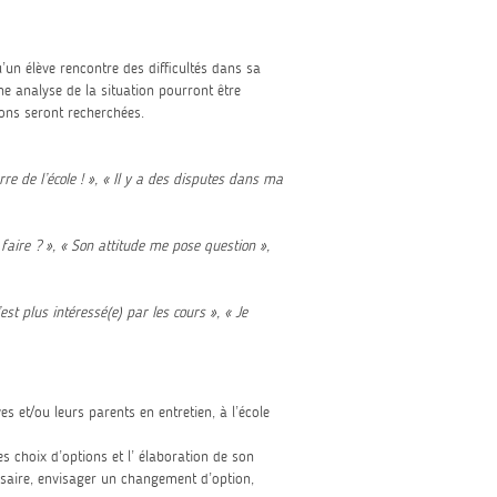
’un élève rencontre des difficultés dans sa
ne analyse de la situation pourront être
ions seront recherchées.
rre de l’école ! », « Il y a des disputes dans ma
faire ? », « Son attitude me pose question »,
n’est plus intéressé(e) par les cours », « Je
 et/ou leurs parents en entretien, à l’école
s choix d’options et l’ élaboration de son
essaire, envisager un changement d’option,