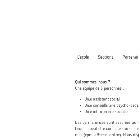
L'école
Sections
Partenai
Qui sommes-nous ?
Une équipe de 3 personnes :
Un.e assistant social
Un.e conseiller.ère psycho-péd
Un.e infirmier.ère social.e
Des permanences sont assurées au lo
L’équipe peut être contactée au Cent
mail (
cpmsa@pepsasbl.be
). Nous dis