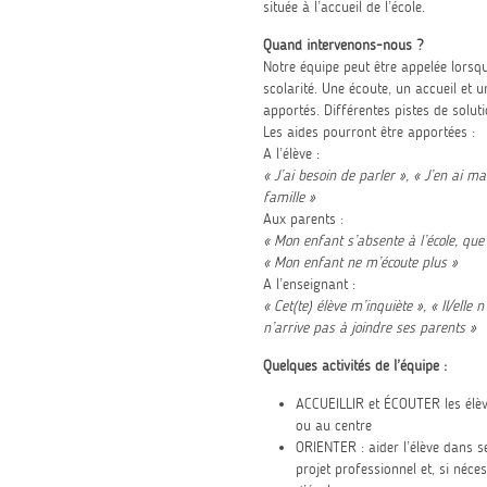
située à l’accueil de l’école.
Quand intervenons-nous ?
Notre équipe peut être appelée lorsqu
scolarité. Une écoute, un accueil et u
apportés. Différentes pistes de solut
Les aides pourront être apportées :
A l’élève :
« J’ai besoin de parler », « J’en ai ma
famille »
Aux parents :
« Mon enfant s’absente à l’école, que 
« Mon enfant ne m’écoute plus »
A l’enseignant :
« Cet(te) élève m’inquiète », « Il/elle 
n’arrive pas à joindre ses parents »
Quelques activités de l’équipe :
ACCUEILLIR et ÉCOUTER les élèves
ou au centre
ORIENTER : aider l’élève dans se
projet professionnel et, si néc