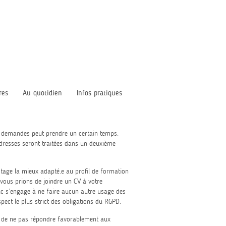
res
Au quotidien
Infos pratiques
s demandes peut prendre un certain temps.
resses seront traitées dans un deuxième
e stage la mieux adapté.e au profil de formation
 vous prions de joindre un CV à votre
Luc s’engage à ne faire aucun autre usage des
pect le plus strict des obligations du RGPD.
oit de ne pas répondre favorablement aux